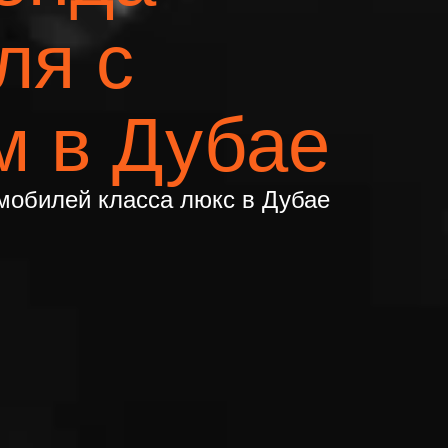
ля с
м в Дубае
мобилей класса люкс в Дубае