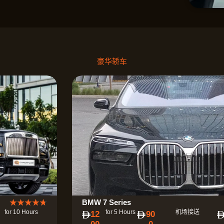
豪华轿车
评
★
★
★
★
★
BMW 7 Series
for 10 Hours
for 5 Hours
机场接送
12
90
分