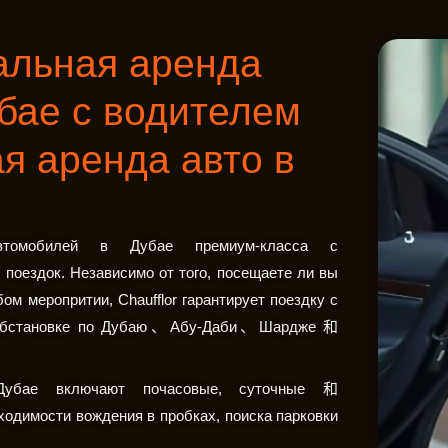
иальная аренда
бае с водителем
я аренда авто в
автомобилей в Дубае премиум-класса с
оездок. Независимо от того, посещаете ли вы
ом меропритии, Chaufflor гарантирует поездку с
 обстановке по Дубаю、Абу-Даби、Шардже 和
убае включают почасовые, суточные 和
димости вождения в пробках, поиска парковки