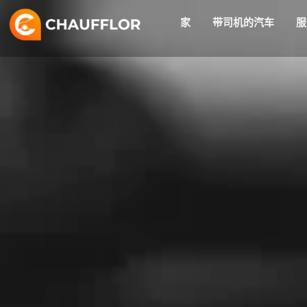
跳
家
带司机的汽车
服
至
内
容