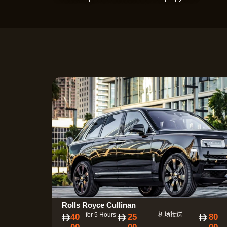
Rolls Royce Cullinan
for 5 Hours
机场接送
40
25
80