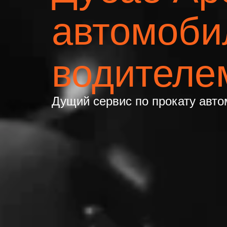
автомоби
водителе
Дущий сервис по прокату авто