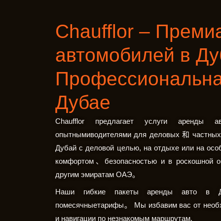
Chaufflor – Прем
автомобилей в Ду
Профессиональна
Дубае
Chaufflor предлагает услуги аренды 
опытнымиводителями для деловых 和 частных п
Дубай с деловой целью, на отдыхе или на особ
комфортом、безопасностью и в роскошной
другим эмиратам ОАЭ。
Наши гибкие пакеты аренды авто в Д
помесячныетарифы。 Мы избавим вас от необхо
и навигации по незнакомым маршрутам.