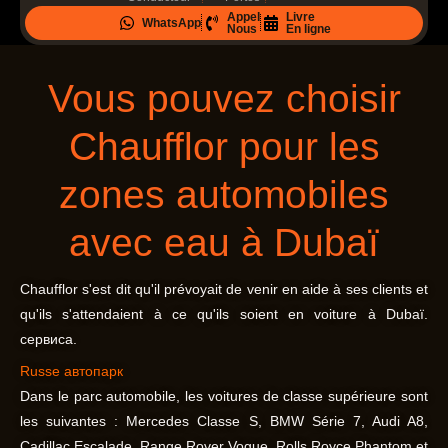
4
Appel
Livre
WhatsApp
.
Nous
En ligne
7
s
Vous pouvez choisir
u
r
Chaufflor pour les
5
zones automobiles
avec eau à Dubaï
Chaufflor s'est dit qu'il prévoyait de venir en aide à ses clients et
qu'ils s'attendaient à ce qu'ils soient en voiture à Dubaï.
сервиса.
Russe
автопарк
Dans le parc automobile, les voitures de classe supérieure sont
les suivantes : Mercedes Classe S, BMW Série 7, Audi A8,
Cadillac Escalade, Range Rover Vogue, Rolls Royce Phantom et