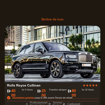
Berline de luxe
N
Rolls Royce Cullinan
★
★
★
★
★
o
for 5 Hours
Transfert aéroport
for 10 Hours
40
25
80
00
00
00
t
Annulation gratuite
jusqu'à 48h avant l'heure de retrait
é
Professionnel
Sonner
Carburant