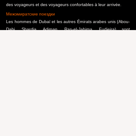
des voyageurs et des voyageurs confortables à leur arrivée.
Межэмиратские
поездки
Les hommes de Dubaï et les autres Émirats arabes unis (Abou-
Dabi, Shardja, Adjman, Ras-el-Jahima, Fudjeira) sont
confortables automobiles.
Помесячная
Arenda
voiture
avec
водителем
Pour les résidents et les hôtes de leur séjour, nous vous
proposons de passer des paquets avec une couverture
complète et de l'eau.
Свадебные
et VIP-
поездки
Les automobiles russes Rolls Royce et Bentley sont à la pointe
de la technologie et des véhicules automobiles.
Semeïni
et
школьный
transport
Ne vous inquiétez pas pour les enfants et les enfants avec l'eau,
assurez-vous de les fournir.