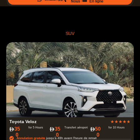
.
Nous
En ligne
7
s
u
r
SUV
5
N
Toyota Veloz
★
★
★
★
★
o
for 5 Hours
Transfert aéroport
for 10 Hours
‏35
35
‏50
0
0
0
t
Annulation gratuite
jusqu'à 48h avant l'heure de retrait