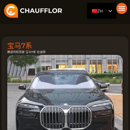
跳
ZH
至
内
带司机的汽车
服务
我们的舰队
关于我们
博客
接触
EN
容
RU
DE
宝马7系
AR
聘请司机驾驶 宝马7系 在迪拜
ES
FR
HI