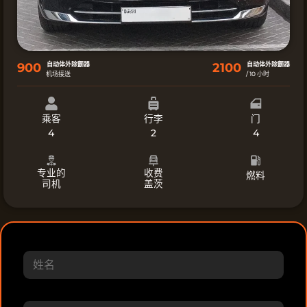
900
自动体外除颤器
2100
自动体外除颤器
机场接送
/ 10 小时
乘客
行李
门
4
2
4
专业的
收费
燃料
司机
盖茨
姓
名
电