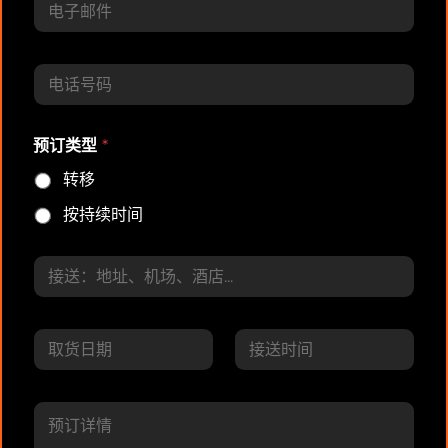
子
邮
件
电
*
话
预订类型
*
转移
按持续时间
从
日
期
/
日期
时间
时
预
间
订
*
详