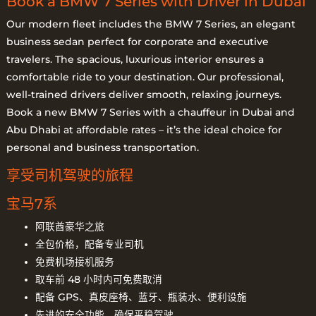
Book a BMW 7 Series with Driver in Dubai
Our modern fleet includes the BMW 7 Series, an elegant
business sedan perfect for corporate and executive
travelers. The spacious, luxurious interior ensures a
comfortable ride to your destination. Our professional,
well-trained drivers deliver smooth, relaxing journeys.
Book a new BMW 7 Series with a chauffeur in Dubai and
Abu Dhabi at affordable rates – it’s the ideal choice for
personal and business transportation.
享受司机驾驶的旅程
宝马7系
阿联酋豪华之旅
全包价格，配备专业司机
免费机场接机服务
取车前 48 小时内可免费取消
配备 GPS、真皮座椅、蓝牙、瓶装水、便利设施
先进的安全功能，确保平稳驾驶