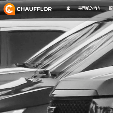
跳
家
带司机的汽车
服
至
内
容