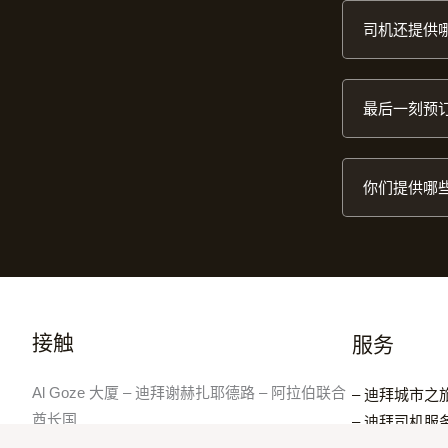
司机还提供
最后一刻预
你们提供哪
接触
服务
Al Goze 大厦 – 迪拜谢赫扎耶德路 – 阿拉伯联合
– 迪拜城市之
酋长国
– 迪拜司机服