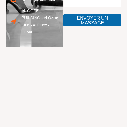
AL GOZE
ENVOYER UN
BUILDING - Al Qouz
MASSAGE
First - Al Quoz -
Dubai