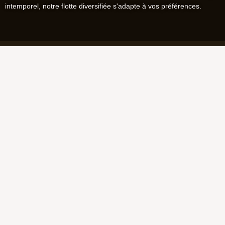
intemporel, notre flotte diversifiée s'adapte à vos préférences.
Pourquoi choisir
Chaufflor pour votre
mariage ?
Flotte exclusive de voitures de luxe
Notre sélection de
location de voitures de mariage de
luxe à Dubaï
Nous proposons des marques et modèles
parmi les plus recherchés au monde. De Rolls-Royce à
Bentley en passant par Mercedes-Benz, nous proposons
une gamme variée de véhicules adaptés à votre style, vous
offrant bien plus qu'un simple moyen de transport : une