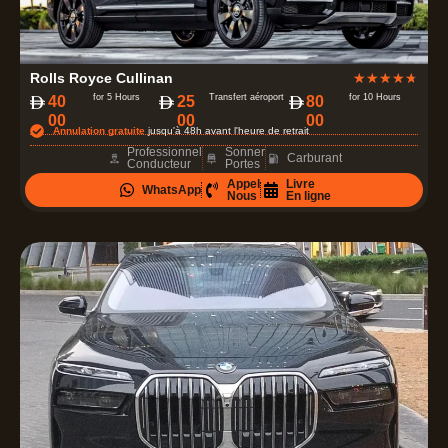
N
Rolls Royce Cullinan
★
★
★
★
★
o
for 5 Hours
Transfert aéroport
for 10 Hours
40
25
80
00
00
00
t
Annulation gratuite
jusqu'à 48h avant l'heure de retrait
é
Professionnel
Sonner
Carburant
Conducteur
Portes
4
Appel
Livre
WhatsApp
.
Nous
En ligne
7
s
u
r
5