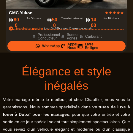
N
GMC Yukon
★
★
★
★
★
o
for 5 Hours
Transfert aéroport
for 10 Hours
80
50
14
0
0
00
t
Annulation gratuite
jusqu'à 48h avant l'heure de retrait
é
Professionnel
Sonner
Carburant
Conducteur
Portes
4
Appel
Livre
WhatsApp
.
Nous
En ligne
7
s
Élégance et style
u
r
inégalés
5
Votre mariage mérite le meilleur, et chez Chaufflor, nous vous le
garantissons. Nous sommes spécialisés dans
voitures de luxe à
louer à Dubaï pour les mariages
, pour que votre entrée et votre
sortie en ce jour spécial soient tout simplement spectaculaires. Que
vous rêviez d'un véhicule élégant et moderne ou d'un classique