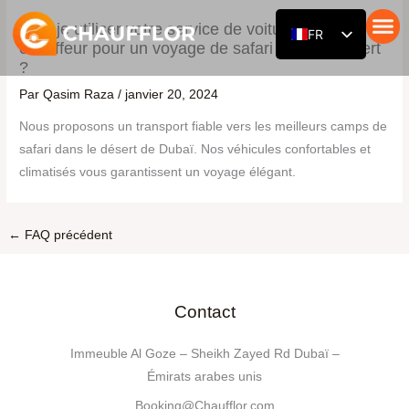
Aller
Puis-je utiliser votre service de voiture avec
FR
au
chauffeur pour un voyage de safari dans le désert
contenu
Voiture a
Notre flo
À propo
EN
?
RU
Par
Qasim Raza
/
janvier 20, 2024
DE
Nous proposons un transport fiable vers les meilleurs camps de
safari dans le désert de Dubaï. Nos véhicules confortables et
AR
climatisés vous garantissent un voyage élégant.
ES
ZH
←
FAQ précédent
HI
Contact
Immeuble Al Goze – Sheikh Zayed Rd Dubaï –
Émirats arabes unis
Booking@Chaufflor.com