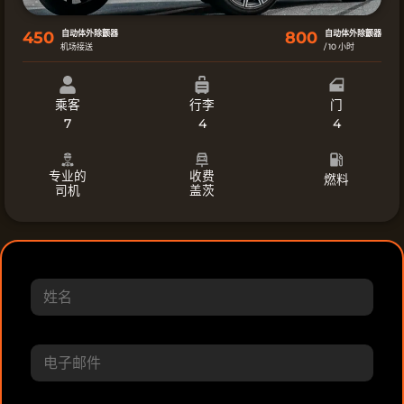
450
自动体外除颤器
800
自动体外除颤器
机场接送
/ 10 小时
乘客
行李
门
7
4
4
专业的
收费
燃料
司机
盖茨
姓
名
电
子
邮
件