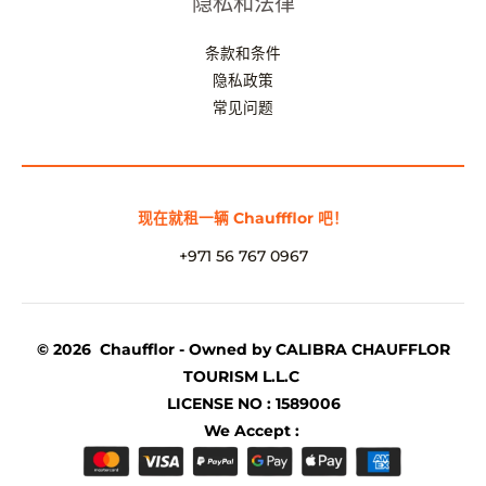
隐私和法律
条款和条件
隐私政策
常见问题
现在就租一辆 Chauffflor 吧！
+971 56 767 0967
© 2026 Chaufflor - Owned by CALIBRA CHAUFFLOR
TOURISM L.L.C
LICENSE NO : 1589006
We Accept :