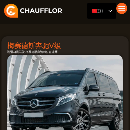
跳
ZH
至
内
带司机的汽车
服务
我们的舰队
关于我们
博客
接触
EN
容
RU
DE
梅赛德斯奔驰V级
AR
聘请司机驾驶 梅赛德斯奔驰V级 在迪拜
ES
FR
HI