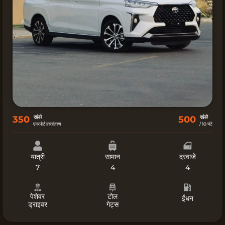
350
एईडी
एईडी
एयरपोर्ट हस्तांतरण
/ 10 घंटे
यात्री​
सामान
दरवाजे​
7
4
4
पेशेवर
टोल
ईंधन
ड्राइवर
गेट्स