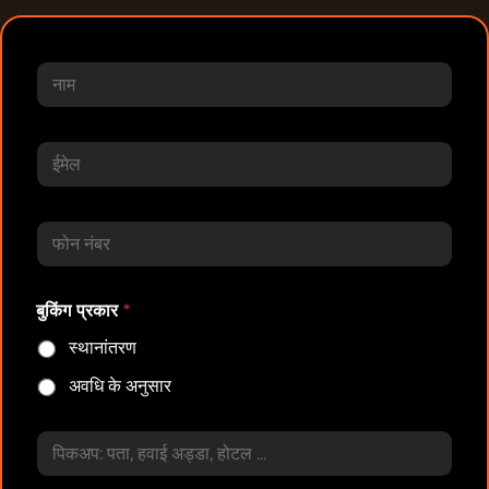
ना
म
ई
मे
ल
*
फ़ो
न
बुकिंग प्रकार
*
स्थानांतरण
अवधि के अनुसार
से