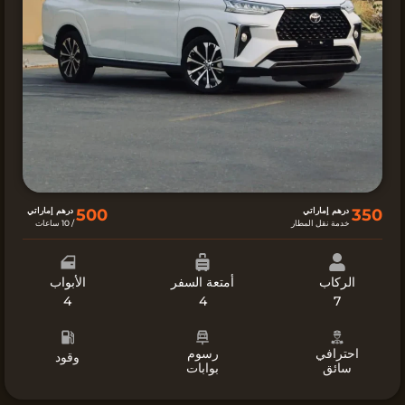
350
درهم إماراتي
درهم إماراتي
خدمة نقل المطار
/ 10 ساعات
الركاب
أمتعة السفر
الأبواب
4
4
7
احترافي
رسوم
وقود
سائق
بوابات