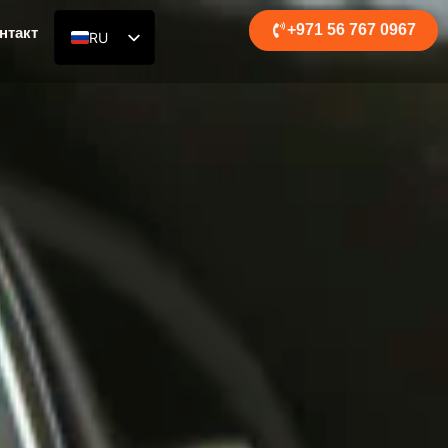
+971 56 767 0967
нтакт
RU
EN
DE
AR
ES
FR
ZH
HI