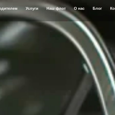
одителем
Услуги
Наш флот
О нас
Блог
Ко