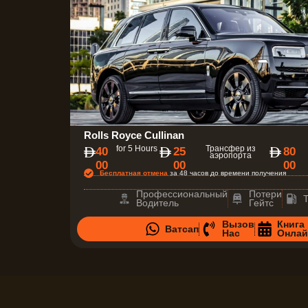
Rolls Royce Cullinan
for 5 Hours
Трансфер из
40
25
80
аэропорта
00
00
00
Бесплатная отмена
за 48 часов до времени получения
Профессиональный
Потери
Водитель
Гейтс
Вызов
Книга
Ватсап
Нас
Онлай