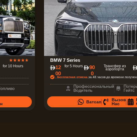
О
★
★
★
★
★
BMW 7 Series
for 10 Hours
for 5 Hours
Трансфер из
12
90
ц
аэропорта
00
0
е
Бесплатная отмена
за 48 часов до времени получен
н
Профессиональный
Потер
Топливо
Водитель
Гейтс
к
Вызов
а
Ватсап
н
Нас
4
.
7
и