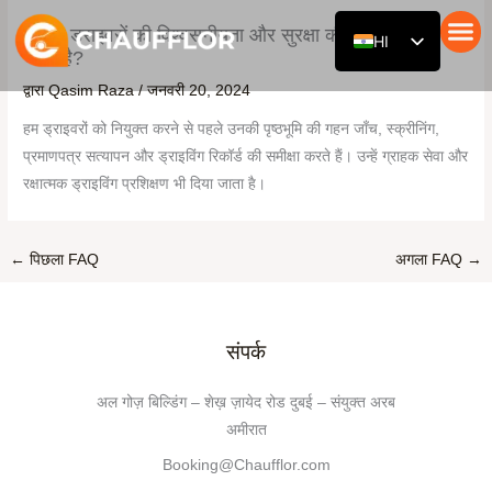
सामग्री
आपके ड्राइवरों की विश्वसनीयता और सुरक्षा की जांच कैसे की
HI
पर
जाती है?
जाएं
ड्राइवर के साथ कार
हमारा बेड़ा
हमारे बारे मे
EN
द्वारा
Qasim Raza
/
जनवरी 20, 2024
RU
हम ड्राइवरों को नियुक्त करने से पहले उनकी पृष्ठभूमि की गहन जाँच, स्क्रीनिंग,
DE
प्रमाणपत्र सत्यापन और ड्राइविंग रिकॉर्ड की समीक्षा करते हैं। उन्हें ग्राहक सेवा और
रक्षात्मक ड्राइविंग प्रशिक्षण भी दिया जाता है।
AR
ES
FR
←
पिछला FAQ
अगला FAQ
→
ZH
संपर्क
अल गोज़ बिल्डिंग – शेख़ ज़ायेद रोड दुबई – संयुक्त अरब
अमीरात
Booking@Chaufflor.com