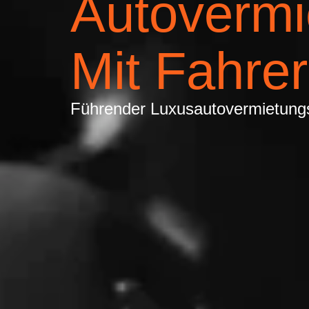
Autovermi
Mit Fahrer
Führender Luxusautovermietungs