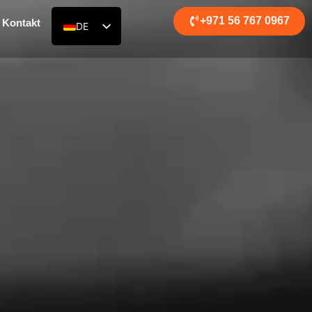
+971 56 767 0967
Kontakt
DE
EN
RU
AR
ES
FR
ZH
HI