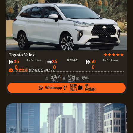
评
Toyota Veloz
★
★
★
★
★
分
for 5 Hours
机场接送
for 10 Hours
‏35
35
‏50
0
0
0
为
免费取消
取货时间前 48 小时
4
专业的
收费
燃料
司机
盖茨
.
称呼
书
Whatsapp
7
我们
在线的
（
共
5
）