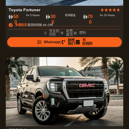
评
Toyota Fortuner
★
★
★
★
★
分
for 5 Hours
机场接送
for 10 Hours
50
30
70
0
0
0
为
免费取消
取货时间前 48 小时
4
专业的
收费
燃料
司机
盖茨
.
称呼
书
Whatsapp
7
我们
在线的
（
共
5
）
评