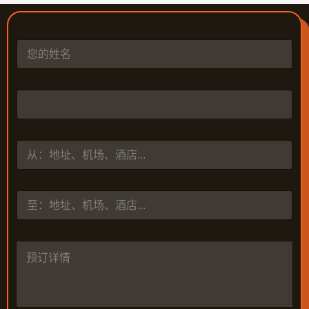
姓
名
*
电
话
*
从
到
预
订
详
情