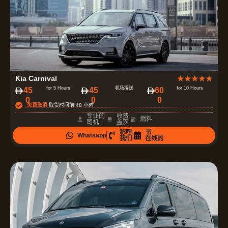
评
Kia Carnival
★
★
★
★
★
分
for 5 Hours
机场接送
for 10 Hours
‏45
‏45
‏60
0
0
0
为
免费取消
取货时间前 48 小时
4
专业的
收费
燃料
司机
盖茨
.
称呼
书
Whatsapp
7
我们
在线的
（
共
5
）