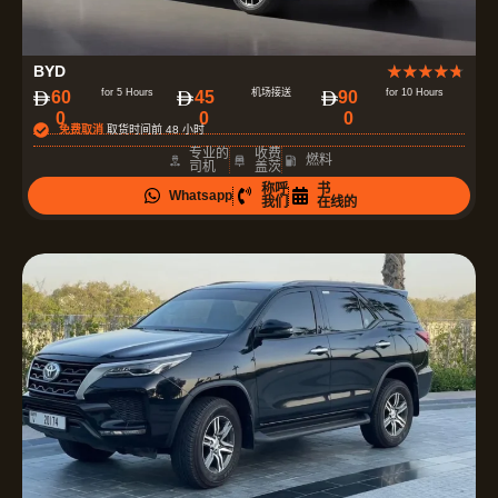
评
BYD
★
★
★
★
★
分
for 5 Hours
机场接送
for 10 Hours
60
45
90
0
0
0
为
免费取消
取货时间前 48 小时
4
专业的
收费
燃料
司机
盖茨
.
称呼
书
Whatsapp
7
我们
在线的
（
共
5
）