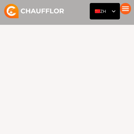
跳
ZH
至
内
带司机的汽车
服务
我们的舰队
关于我们
博客
接触
EN
容
RU
DE
AR
ES
FR
HI