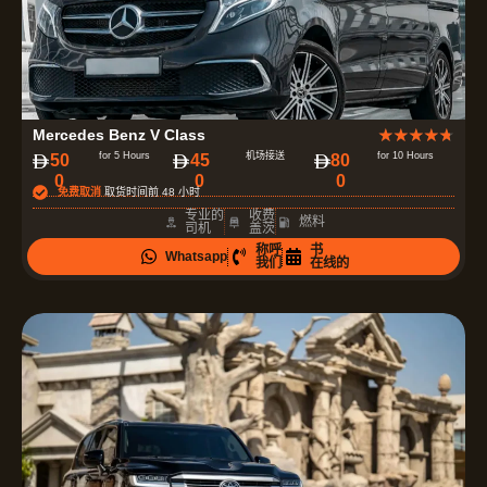
评
Mercedes Benz V Class
★
★
★
★
★
分
for 5 Hours
机场接送
for 10 Hours
50
45
80
0
0
0
为
免费取消
取货时间前 48 小时
4
专业的
收费
燃料
司机
盖茨
.
称呼
书
Whatsapp
7
我们
在线的
（
共
5
）