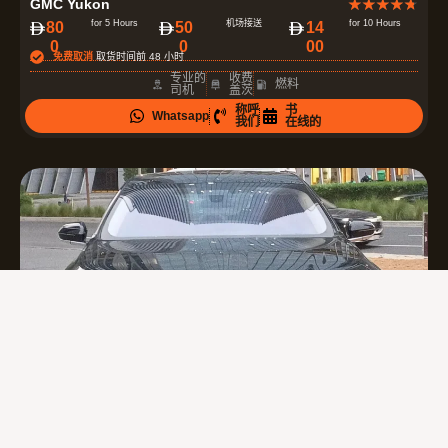
GMC Yukon
★
★
★
★
★
分
for 5 Hours
机场接送
for 10 Hours
80
50
14
0
0
00
为
免费取消
取货时间前 48 小时
4
专业的
收费
燃料
司机
盖茨
.
称呼
书
Whatsapp
7
我们
在线的
（
共
5
）
评
BMW 7 Series
★
★
★
★
★
分
for 5 Hours
机场接送
for 10 Hours
12
90
21