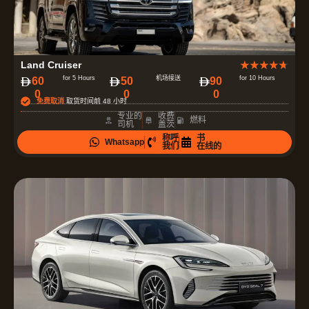
评
Land Cruiser
★
★
★
★
★
分
for 5 Hours
机场接送
for 10 Hours
60
50
90
0
0
0
为
免费取消
取货时间前 48 小时
4
专业的
收费
燃料
司机
盖茨
.
称呼
书
Whatsapp
7
我们
在线的
（
共
5
）