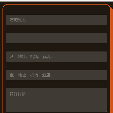
姓
名
*
电
话
*
从
到
预
订
详
情