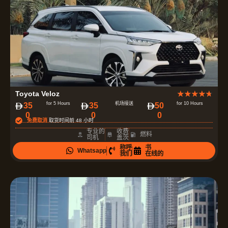
评
Toyota Veloz
★
★
★
★
★
分
for 5 Hours
机场接送
for 10 Hours
‏35
35
‏50
0
0
0
为
免费取消
取货时间前 48 小时
4
专业的
收费
燃料
司机
盖茨
.
称呼
书
Whatsapp
7
我们
在线的
（
共
5
）