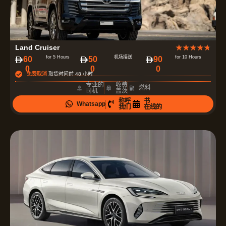
评
Land Cruiser
★
★
★
★
★
分
for 5 Hours
机场接送
for 10 Hours
60
50
90
0
0
0
为
免费取消
取货时间前 48 小时
4
专业的
收费
燃料
司机
盖茨
.
称呼
书
Whatsapp
7
我们
在线的
（
共
5
）