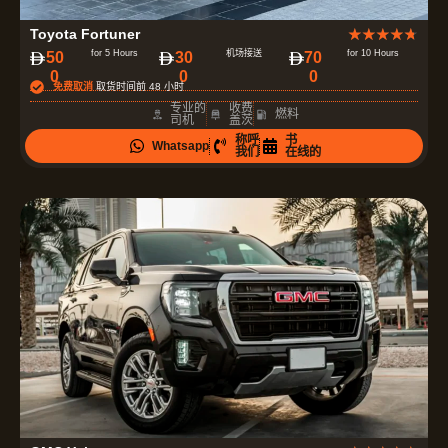
评
Toyota Fortuner
★
★
★
★
★
分
for 5 Hours
机场接送
for 10 Hours
50
30
70
0
0
0
为
免费取消
取货时间前 48 小时
4
专业的
收费
燃料
司机
盖茨
.
称呼
书
Whatsapp
7
我们
在线的
（
共
5
）
评