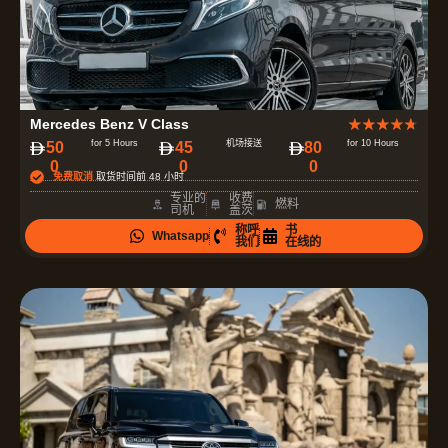
评
Mercedes Benz V Class
★
★
★
★
★
分
for 5 Hours
机场接送
for 10 Hours
50
45
80
0
0
0
为
免费取消
取货时间前 48 小时
4
专业的
收费
燃料
司机
盖茨
.
称呼
书
Whatsapp
7
我们
在线的
（
共
5
）