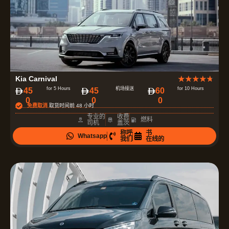
评
Kia Carnival
★
★
★
★
★
分
for 5 Hours
机场接送
for 10 Hours
‏45
‏45
‏60
0
0
0
为
免费取消
取货时间前 48 小时
4
专业的
收费
燃料
司机
盖茨
.
称呼
书
Whatsapp
7
我们
在线的
（
共
5
）