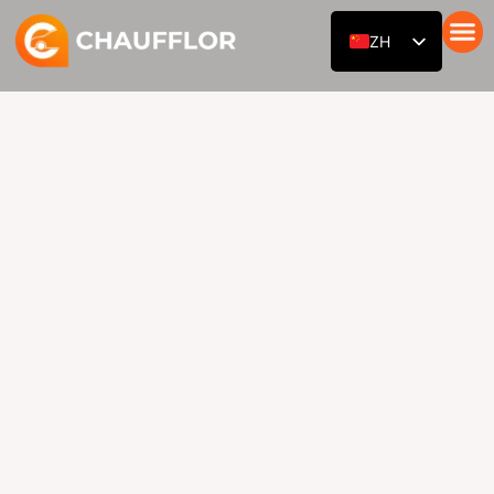
跳
ZH
至
内
带司机的汽车
服务
我们的舰队
关于我们
博客
接触
EN
容
RU
DE
AR
ES
FR
HI