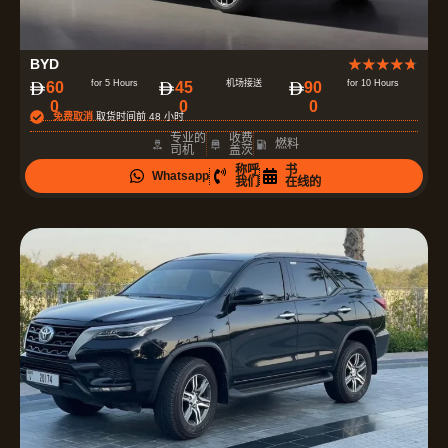
评
BYD
★
★
★
★
★
分
for 5 Hours
机场接送
for 10 Hours
60
45
90
0
0
0
为
免费取消
取货时间前 48 小时
4
专业的
收费
燃料
司机
盖茨
.
称呼
书
Whatsapp
7
我们
在线的
（
共
5
）