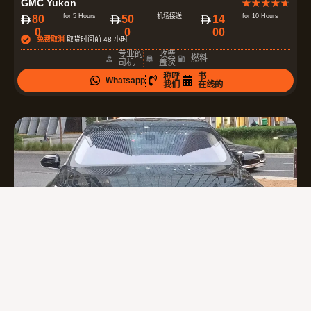
GMC Yukon
★
★
★
★
★
分
for 5 Hours
机场接送
for 10 Hours
80
50
14
0
0
00
为
免费取消
取货时间前 48 小时
4
专业的
收费
燃料
司机
盖茨
.
称呼
书
Whatsapp
7
我们
在线的
（
共
5
）
评
BMW 7 Series
★
★
★
★
★
分
for 5 Hours
机场接送
for 10 Hours
12
90
21