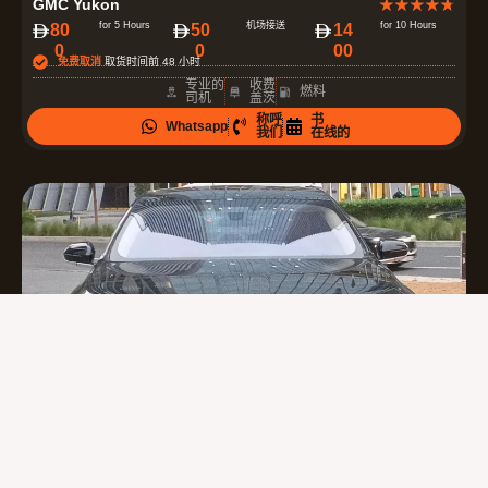
GMC Yukon
★
★
★
★
★
分
for 5 Hours
机场接送
for 10 Hours
80
50
14
0
0
00
为
免费取消
取货时间前 48 小时
4
专业的
收费
燃料
司机
盖茨
.
称呼
书
Whatsapp
7
我们
在线的
（
共
5
）
评
BMW 7 Series
★
★
★
★
★
分
for 5 Hours
机场接送
for 10 Hours
12
90
21