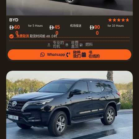
评
BYD
★
★
★
★
★
分
for 5 Hours
机场接送
for 10 Hours
60
45
90
0
0
0
为
免费取消
取货时间前 48 小时
4
专业的
收费
燃料
司机
盖茨
.
称呼
书
Whatsapp
7
我们
在线的
（
共
5
）