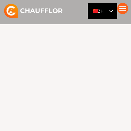
跳
ZH
至
内
带司机的汽车
服务
我们的舰队
关于我们
博客
接触
EN
容
RU
DE
AR
ES
FR
HI