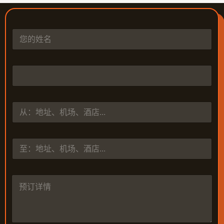
姓
名
*
电
话
*
从
到
预
订
详
情