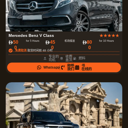
评
Mercedes Benz V Class
★
★
★
★
★
分
for 5 Hours
机场接送
for 10 Hours
50
45
80
0
0
0
为
免费取消
取货时间前 48 小时
4
专业的
收费
燃料
司机
盖茨
.
称呼
书
Whatsapp
7
我们
在线的
（
共
5
）