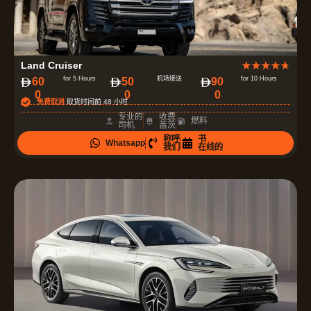
评
Land Cruiser
★
★
★
★
★
分
for 5 Hours
机场接送
for 10 Hours
60
50
90
0
0
0
为
免费取消
取货时间前 48 小时
4
专业的
收费
燃料
司机
盖茨
.
称呼
书
Whatsapp
7
我们
在线的
（
共
5
）