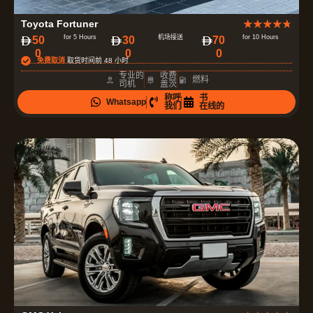
评
Toyota Fortuner
★
★
★
★
★
分
for 5 Hours
机场接送
for 10 Hours
50
30
70
0
0
0
为
免费取消
取货时间前 48 小时
4
专业的
收费
燃料
司机
盖茨
.
称呼
书
Whatsapp
7
我们
在线的
（
共
5
）
评