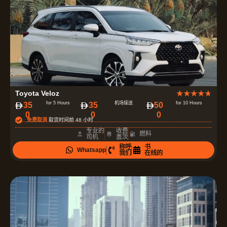
评
Toyota Veloz
★
★
★
★
★
分
for 5 Hours
机场接送
for 10 Hours
‏35
35
‏50
0
0
0
为
免费取消
取货时间前 48 小时
4
专业的
收费
燃料
司机
盖茨
.
称呼
书
Whatsapp
7
我们
在线的
（
共
5
）