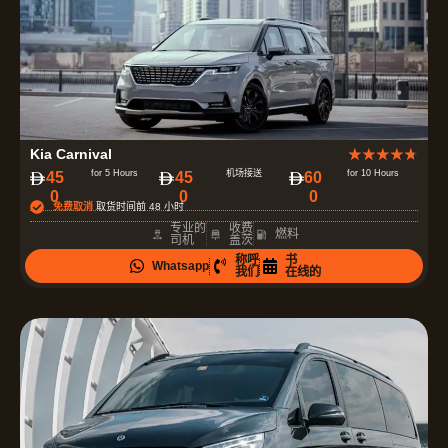
评
Kia Carnival
★
★
★
★
★
分
for 5 Hours
机场接送
for 10 Hours
‏45
‏45
‏60
0
0
0
为
免费取消
取货时间前 48 小时
4
专业的
收费
燃料
司机
盖茨
.
称呼
书
Whatsapp
7
我们
在线的
（
共
5
）