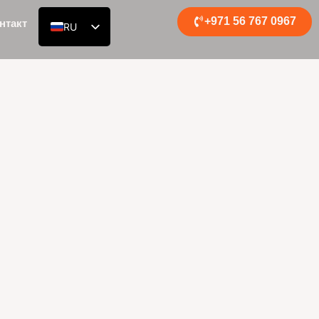
+971 56 767 0967
нтакт
RU
EN
DE
AR
ES
FR
ZH
HI