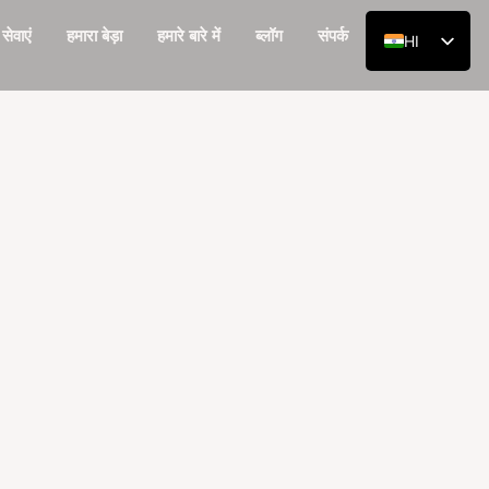
सेवाएं
हमारा बेड़ा
हमारे बारे में
ब्लॉग
संपर्क
HI
EN
RU
DE
AR
ES
FR
ZH