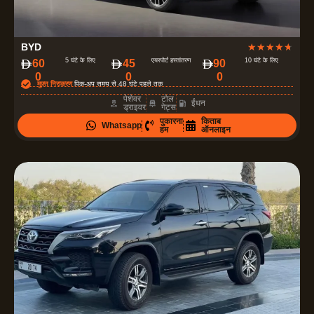
4
BYD
★
★
★
★
★
.
5 घंटे के लिए
एयरपोर्ट हस्तांतरण
10 घंटे के लिए
60
45
90
0
0
0
7
मुफ़्त निराकरण
पिक-अप समय से 48 घंटे पहले तक
में
पेशेवर
टोल
ईंधन
ड्राइवर
गेट्स
से
पुकारना
किताब
Whatsapp
5
हम
ऑनलाइन
रे
टिं
ग
दी
ग
ई
है
।