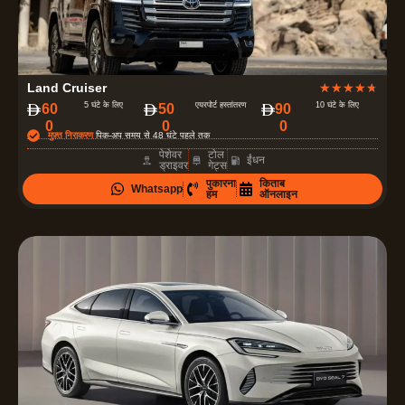
4
Land Cruiser
★
★
★
★
★
.
5 घंटे के लिए
एयरपोर्ट हस्तांतरण
10 घंटे के लिए
60
50
90
0
0
0
7
मुफ़्त निराकरण
पिक-अप समय से 48 घंटे पहले तक
में
पेशेवर
टोल
ईंधन
ड्राइवर
गेट्स
से
पुकारना
किताब
Whatsapp
5
हम
ऑनलाइन
रे
टिं
ग
दी
ग
ई
है
।