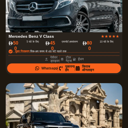
है
।
4
Mercedes Benz V Class
★
★
★
★
★
.
5 घंटे के लिए
एयरपोर्ट हस्तांतरण
10 घंटे के लिए
50
45
80
0
0
0
7
मुफ़्त निराकरण
पिक-अप समय से 48 घंटे पहले तक
में
पेशेवर
टोल
ईंधन
ड्राइवर
गेट्स
से
पुकारना
किताब
Whatsapp
5
हम
ऑनलाइन
रे
टिं
ग
दी
ग
ई
है
।