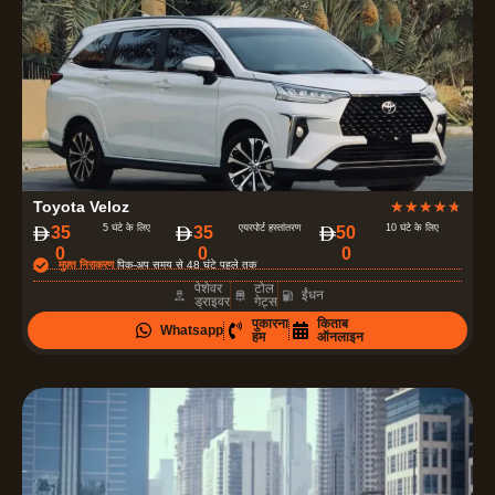
4
Toyota Veloz
★
★
★
★
★
.
5 घंटे के लिए
एयरपोर्ट हस्तांतरण
10 घंटे के लिए
‏35
35
‏50
0
0
0
7
मुफ़्त निराकरण
पिक-अप समय से 48 घंटे पहले तक
में
पेशेवर
टोल
ईंधन
ड्राइवर
गेट्स
से
पुकारना
किताब
Whatsapp
5
हम
ऑनलाइन
रे
टिं
ग
दी
ग