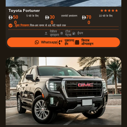
4
Toyota Fortuner
★
★
★
★
★
.
5 घंटे के लिए
एयरपोर्ट हस्तांतरण
10 घंटे के लिए
50
30
70
0
0
0
7
मुफ़्त निराकरण
पिक-अप समय से 48 घंटे पहले तक
में
पेशेवर
टोल
ईंधन
ड्राइवर
गेट्स
से
पुकारना
किताब
Whatsapp
5
हम
ऑनलाइन
रे
टिं
ग
दी
ग
ई
है
।
4