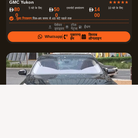
GMC Yukon
★
★
★
★
★
.
5 घंटे के लिए
एयरपोर्ट हस्तांतरण
10 घंटे के लिए
80
50
14
0
0
00
7
मुफ़्त निराकरण
पिक-अप समय से 48 घंटे पहले तक
में
पेशेवर
टोल
ईंधन
ड्राइवर
गेट्स
से
पुकारना
किताब
Whatsapp
5
हम
ऑनलाइन
रे
टिं
ग
दी
ग
ई
है
।
4
BMW 7 Series
★
★
★
★
★
.
5 घंटे के लिए
एयरपोर्ट हस्तांतरण
10 घंटे के लिए