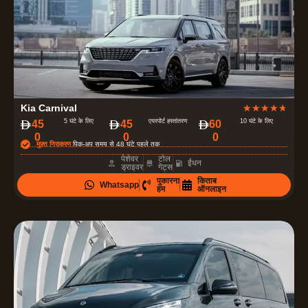
ई
है
।
4
Kia Carnival
★
★
★
★
★
.
5 घंटे के लिए
एयरपोर्ट हस्तांतरण
10 घंटे के लिए
‏45
‏45
‏60
0
0
0
7
मुफ़्त निराकरण
पिक-अप समय से 48 घंटे पहले तक
में
पेशेवर
टोल
ईंधन
ड्राइवर
गेट्स
से
पुकारना
किताब
Whatsapp
5
हम
ऑनलाइन
रे
टिं
ग
दी
ग
ई