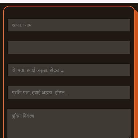
ना
म
*
फ़ो
न
*
से
को
बु
किं
ग
वि
व