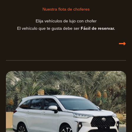
r
e
Nuestra flota de choferes
s
e
Elija vehículos de lujo con chofer
r
v
El vehículo que te gusta debe ser
Fácil de reservar.
a