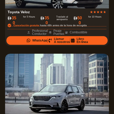
V
Toyota Veloz
★
★
★
★
★
a
for 5 Hours
Traslado al
for 10 Hours
‏35
35
‏50
aeropuerto
0
0
0
l
Cancelación gratuita
hasta 48h antes de la hora de recogida
o
Profesional
Peaje
Combustible
Conductor
Puertas
r
Llamar
Libro
WhatsApp
a
A nosotros
En línea
d
o
c
o
n
4
.
7
d
e
5