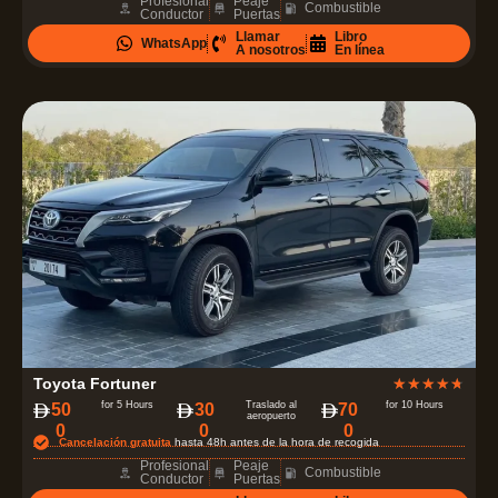
Profesional
Peaje
Combustible
Conductor
Puertas
r
Llamar
Libro
WhatsApp
a
A nosotros
En línea
d
o
c
o
n
4
.
7
d
e
5
V
Toyota Fortuner
★
★
★
★
★
a
for 5 Hours
Traslado al
for 10 Hours
50
30
70
aeropuerto
0
0
0
l
Cancelación gratuita
hasta 48h antes de la hora de recogida
o
Profesional
Peaje
Combustible
Conductor
Puertas
r