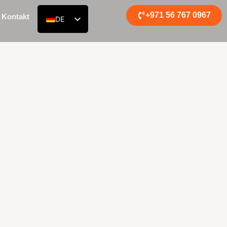
+971 56 767 0967
Kontakt
DE
EN
RU
AR
ES
FR
ZH
HI