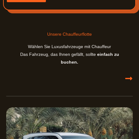
d
e
t
a
i
l
Unsere Chauffeurflotte
s
Wählen Sie Luxusfahrzeuge mit Chauffeur
Das Fahrzeug, das Ihnen gefällt, sollte
einfach zu
buchen.