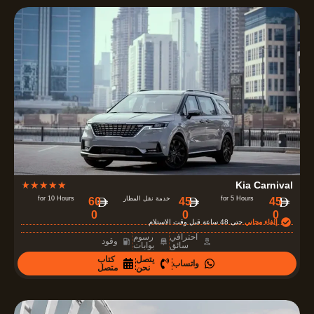
7
o
u
t
o
f
5
R
★
★
★
★
★
Kia Carnival
a
for 5 Hours
خدمة نقل المطار
for 10 Hours
‏45
‏45
‏60
0
0
0
t
إلغاء مجاني
حتى 48 ساعة قبل وقت الاستلام
e
احترافي
رسوم
وقود
سائق
بوابات
d
يتصل
كتاب
واتساب
4
نحن
متصل
.
7