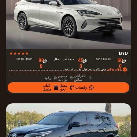
o
f
5
R
★
★
★
★
★
BYD
a
for 5 Hours
خدمة نقل المطار
for 10 Hours
90
45
60
0
0
0
t
إلغاء مجاني
حتى 48 ساعة قبل وقت الاستلام
e
احترافي
رسوم
وقود
سائق
بوابات
d
يتصل
كتاب
واتساب
4
نحن
متصل
.
7
o
u
t
o