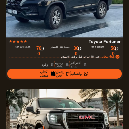
f
5
R
★
★
★
★
★
Toyota Fortuner
a
for 5 Hours
خدمة نقل المطار
for 10 Hours
70
30
50
0
0
0
t
إلغاء مجاني
حتى 48 ساعة قبل وقت الاستلام
e
احترافي
رسوم
وقود
سائق
بوابات
d
يتصل
كتاب
واتساب
4
نحن
متصل
.
7
o
u
t
o
f