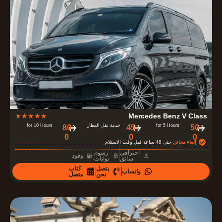
o
u
t
o
f
5
R
★
★
★
★
★
Mercedes Benz V Class
a
for 5 Hours
خدمة نقل المطار
for 10 Hours
80
45
50
0
0
0
t
إلغاء مجاني
حتى 48 ساعة قبل وقت الاستلام
e
احترافي
رسوم
وقود
سائق
بوابات
d
يتصل
كتاب
واتساب
4
نحن
متصل
.
7
o