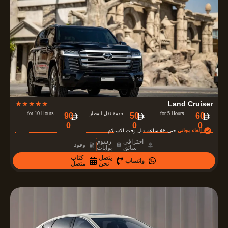
u
t
o
f
5
R
★
★
★
★
★
Land Cruiser
a
for 5 Hours
خدمة نقل المطار
for 10 Hours
90
50
60
0
0
0
t
إلغاء مجاني
حتى 48 ساعة قبل وقت الاستلام
e
احترافي
رسوم
وقود
سائق
بوابات
d
يتصل
كتاب
واتساب
4
نحن
متصل
.
7
o
u
t