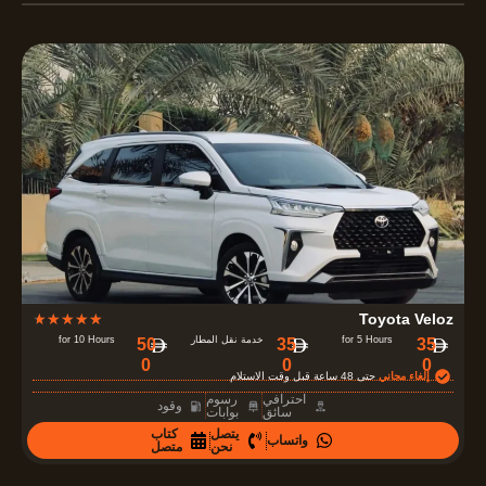
R
★
★
★
★
★
Toyota Veloz
a
for 5 Hours
خدمة نقل المطار
for 10 Hours
‏35
35
‏50
0
0
0
t
إلغاء مجاني
حتى 48 ساعة قبل وقت الاستلام
e
احترافي
رسوم
وقود
سائق
بوابات
d
يتصل
كتاب
واتساب
4
نحن
متصل
.