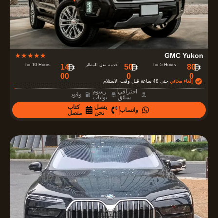
5
R
★
★
★
★
★
GMC Yukon
a
for 5 Hours
خدمة نقل المطار
for 10 Hours
14
50
80
00
0
0
t
إلغاء مجاني
حتى 48 ساعة قبل وقت الاستلام
e
احترافي
رسوم
وقود
سائق
بوابات
d
يتصل
كتاب
واتساب
4
نحن
متصل
.
7
o
u
t
o
f
5