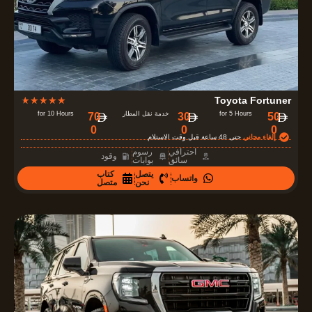
f
5
R
★
★
★
★
★
Toyota Fortuner
a
for 5 Hours
خدمة نقل المطار
for 10 Hours
70
30
50
0
0
0
t
إلغاء مجاني
حتى 48 ساعة قبل وقت الاستلام
e
احترافي
رسوم
وقود
سائق
بوابات
d
يتصل
كتاب
واتساب
4
نحن
متصل
.
7
o
u
t
o
f