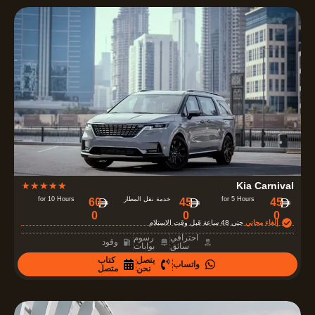
7
o
u
t
o
f
5
R
★
★
★
★
★
Kia Carnival
a
for 5 Hours
خدمة نقل المطار
for 10 Hours
‏45
‏45
‏60
0
0
0
t
إلغاء مجاني
حتى 48 ساعة قبل وقت الاستلام
e
احترافي
رسوم
وقود
سائق
بوابات
d
يتصل
كتاب
واتساب
4
نحن
متصل
.
7