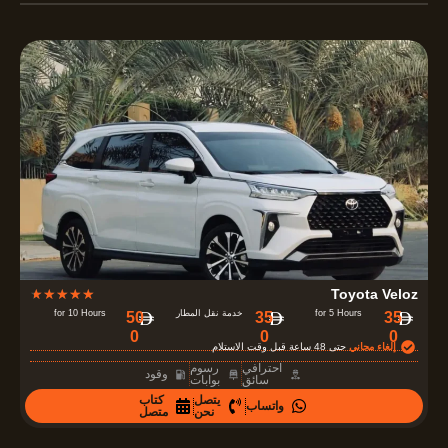
R
★
★
★
★
★
Toyota Veloz
a
for 5 Hours
خدمة نقل المطار
for 10 Hours
‏35
35
‏50
0
0
0
t
إلغاء مجاني
حتى 48 ساعة قبل وقت الاستلام
e
احترافي
رسوم
وقود
سائق
بوابات
d
يتصل
كتاب
واتساب
4
نحن
متصل
.