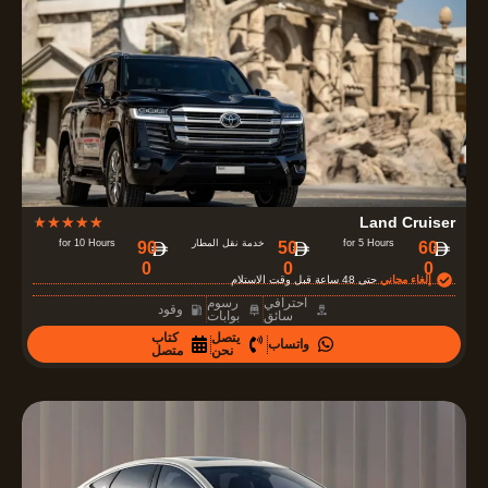
u
t
o
f
5
R
★
★
★
★
★
Land Cruiser
a
for 5 Hours
خدمة نقل المطار
for 10 Hours
90
50
60
0
0
0
t
إلغاء مجاني
حتى 48 ساعة قبل وقت الاستلام
e
احترافي
رسوم
وقود
سائق
بوابات
d
يتصل
كتاب
واتساب
4
نحن
متصل
.
7
o
u
t