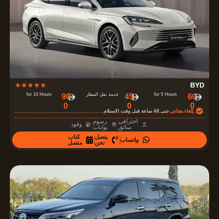
o
f
5
R
★
★
★
★
★
BYD
a
for 5 Hours
خدمة نقل المطار
for 10 Hours
90
45
60
0
0
0
t
إلغاء مجاني
حتى 48 ساعة قبل وقت الاستلام
e
احترافي
رسوم
وقود
سائق
بوابات
d
يتصل
كتاب
واتساب
4
نحن
متصل
.
7
o
u
t
o