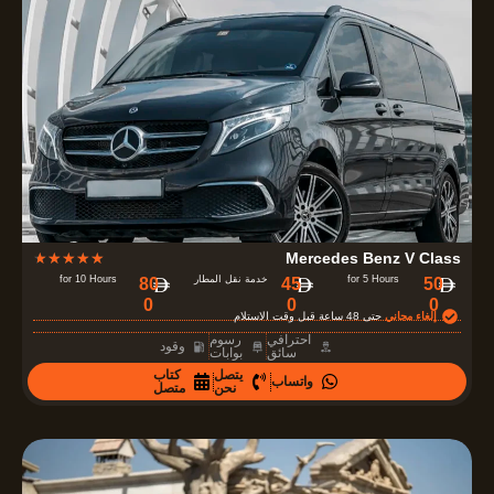
o
u
t
o
f
5
R
★
★
★
★
★
Mercedes Benz V Class
a
for 5 Hours
خدمة نقل المطار
for 10 Hours
80
45
50
0
0
0
t
إلغاء مجاني
حتى 48 ساعة قبل وقت الاستلام
e
احترافي
رسوم
وقود
سائق
بوابات
d
يتصل
كتاب
واتساب
4
نحن
متصل
.
7
o