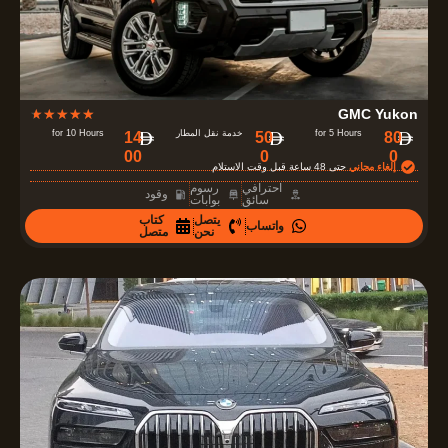
5
R
★
★
★
★
★
GMC Yukon
a
for 5 Hours
خدمة نقل المطار
for 10 Hours
14
50
80
00
0
0
t
إلغاء مجاني
حتى 48 ساعة قبل وقت الاستلام
e
احترافي
رسوم
وقود
سائق
بوابات
d
يتصل
كتاب
واتساب
4
نحن
متصل
.
7
o
u
t
o
f
5